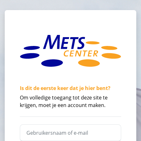
Ga naar hoofdinhoud
Is dit de eerste keer dat je hier bent?
Overslaan om een nieuwe account te maken
Om volledige toegang tot deze site te
krijgen, moet je een account maken.
Gebruikersnaam of e-mail